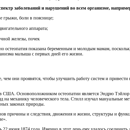
ктр заболеваний и нарушений во всем организме, наприме
е грыжи, боли в пояснице;
двигательного аппарата;
очной железы, почек
о остеопатия показана беременным и молодым мамам, посколь
ганизма малыша с первых дней его жизни.
, чем они проявятся, чтобы улучшить работу систем и привести
ка в США. Основоположником остеопатии является Эндрю Тэйло
д на механику человеческого тела. Стилл изучал мануальные ме
нных законах природы.
онов причины и следствия, движения и жизни, структуры и фун
ие».
ь 22 июня 1874 года. Именно в этот день ему удалось соединить