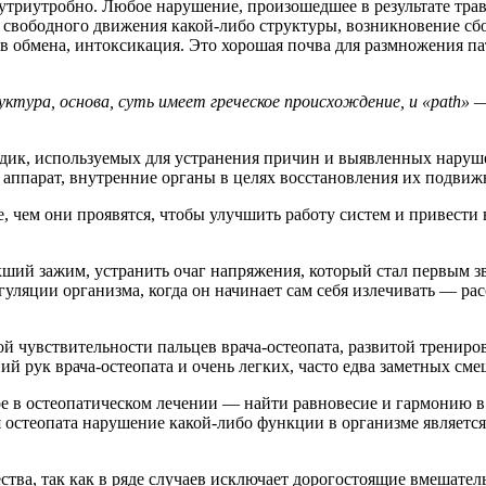
утриутробно. Любое нарушение, произошедшее в результате тра
свободного движения какой-либо структуры, возникновение сбо
ов обмена, интоксикация. Это хорошая почва для размножения п
ктура, основа, суть имеет греческое происхождение, и «path» —
одик, используемых для устранения причин и выявленных наруш
 аппарат, внутренние органы в целях восстановления их подвиж
, чем они проявятся, чтобы улучшить работу систем и привести
икший зажим, устранить очаг напряжения, который стал первым
уляции организма, когда он начинает сам себя излечивать — рас
бой чувствительности пальцев врача-остеопата, развитой трени
 рук врача-остеопата и очень легких, часто едва заметных сме
е в остеопатическом лечении — найти равновесие и гармонию в
ля остеопата нарушение какой-либо функции в организме является
тва, так как в ряде случаев исключает дорогостоящие вмешател