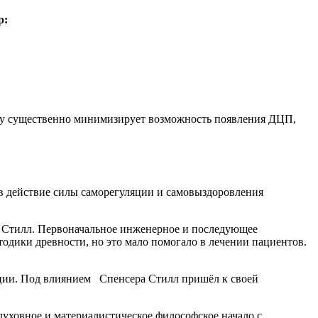
р:
ку существенно минимизирует возможность появления ДЦП,
 в действие силы саморегуляции и самовыздоровления
р Стилл. Первоначальное инженерное и последующее
тодики древности, но это мало помогало в лечении пациентов.
кции. Под влиянием Спенсера Стилл пришёл к своей
 духовное и материалистическое философское начало с