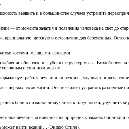
.
можность выявить и в большинстве случаев устранить первопри
зни — от момента зачатия и появления человека на свет до стар
ю, краниальную, детскую и остеопатию для беременных. Остеопа
атом: костями, мышцами, связками.
слабление оболочек и глубоких структур мозга. Воздействуя на 
й: головным и спинным мозгом.
нормализует работу печени и кишечника, улучшает пищеварение
ная с первых часов жизни. Она позволяет устранять различные 
транить боли в позвоночнике, снизить тонус матки, улучшить вну
методов лечения, основанная на природных законах бионики и 
знь может найти всякий… (Эндрю Стилл).