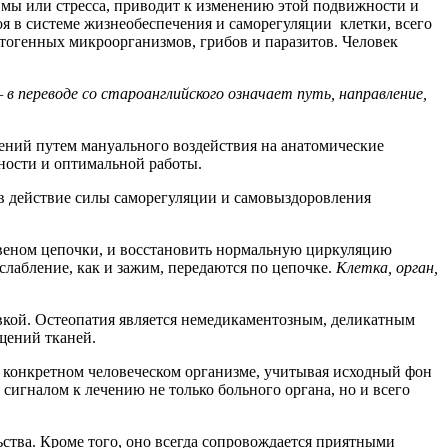
вмы или стресса, приводит к изменению этой подвижности и
я в системе жизнеобеспечения и саморегуляции клетки, всего
атогенных микроорганизмов, грибов и паразитов. Человек
 в переводе со староанглийского означает путь, направление,
ений путем мануального воздействия на анатомические
ности и оптимальной работы.
 в действие силы саморегуляции и самовыздоровления
 звеном цепочки, и восстановить нормальную циркуляцию
слабление, как и зажим, передаются по цепочке.
Клетка, орган,
ровкой. Остеопатия является немедикаментозным, деликатным
щений тканей.
 конкретном человеческом организме, учитывая исходный фон
 сигналом к лечению не только больного органа, но и всего
ьства. Кроме того, оно всегда сопровождается приятными