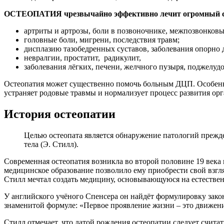
ОСТЕОПАТИЯ чрезвычайно эффективно лечит огромный спе
артриты и артрозы, боли в позвоночнике, межпозвонковы
головные боли, мигрени, последствия травм;
дисплазию тазобедренных суставов, заболевания опорно 
невралгии, простатит, радикулит,
заболевания лёгких, печени, желчного пузыря, поджелуд
Остеопатия может существенно помочь больным ДЦП. Особенн
устраняет родовые травмы и нормализует процесс развития ор
История остеопатии
Целью остеопата является обнаружение патологий прежде
тела (Э. Стилл).
Современная остеопатия возникла во второй половине 19 ве
медицинское образование позволило ему приобрести свой взгля
Стилл мечтал создать медицину, основывающуюся на естестве
У английского учёного Спенсера он найдёт формулировку зак
знаменитой формуле: «Первое проявление жизни – это движен
Стилл отмечает, что датой рождения остеопатии следует считат