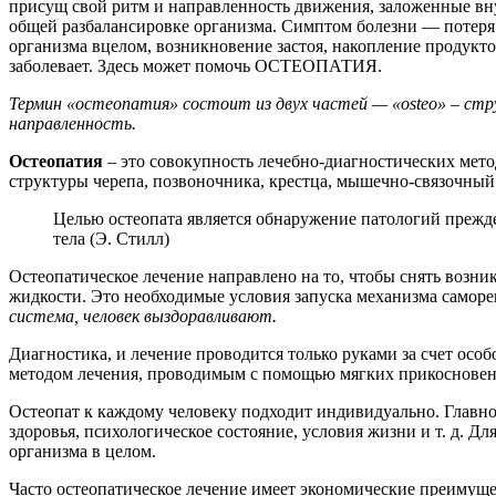
присущ свой ритм и направленность движения, заложенные вн
общей разбалансировке организма. Симптом болезни — потеря 
организма вцелом, возникновение застоя, накопление продукт
заболевает. Здесь может помочь ОСТЕОПАТИЯ.
Термин «остеопатия» состоит из двух частей — «osteo» – стру
направленность.
Остеопатия
– это совокупность лечебно-диагностических мет
структуры черепа, позвоночника, крестца, мышечно-связочный
Целью остеопата является обнаружение патологий прежде
тела (Э. Стилл)
Остеопатическое лечение направлено на то, чтобы снять возн
жидкости. Это необходимые условия запуска механизма саморег
система, человек выздоравливают.
Диагностика, и лечение проводится только руками за счет осо
методом лечения, проводимым с помощью мягких прикосновений
Остеопат к каждому человеку подходит индивидуально. Главно
здоровья, психологическое состояние, условия жизни и т. д. Д
организма в целом.
Часто остеопатическое лечение имеет экономические преимущес