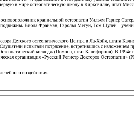
 первую в мире остеопатическую школу в Кирксвилле, штат Мисс
.
основоположник краниальной остеопатии Уильям Гарнер Сатерле
а подвижны. Виола Фрайман, Гарольд Мегун, Том Шулей – учени
сора Детского остеопатического Центра в Ла-Хойя, штата Калифор
лушатели испытали потрясение, встретившись с изложением при
в Остеопатический колледж (Помона, штат Калифорния). В 1994г 
тическая организация «Русский Регистр Докторов Остеопатии» (
 лечебного воздействия.